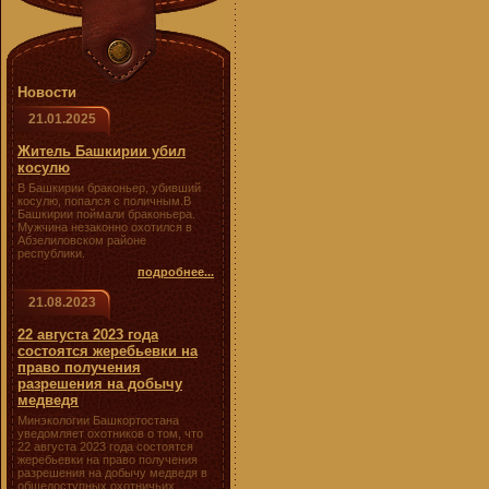
Новости
21.01.2025
Житель Башкирии убил
косулю
В Башкирии браконьер, убивший
косулю, попался с поличным.В
Башкирии поймали браконьера.
Мужчина незаконно охотился в
Абзелиловском районе
республики.
подробнее...
21.08.2023
22 августа 2023 года
состоятся жеребьевки на
право получения
разрешения на добычу
медведя
Минэкологии Башкортостана
уведомляет охотников о том, что
22 августа 2023 года состоятся
жеребьевки на право получения
разрешения на добычу медведя в
общедоступных охотничьих