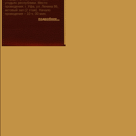
угодьях республики. Место
проведения: г. Уфа, ул. Ленина 86,
актовый зал (2 этаж). Начало
проведения – 10 ч. 00 мин.
подробнее...