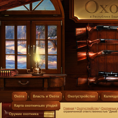
Охота
Власть и Охота
Охотустройство
Календа
Карта охотничьих угодий
Главная
\
Охотустройство
\
Охотничьи х
ограниченной ответственностью "Дикий
Оружие охотника