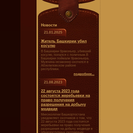
Новости
21.01.2025
Житель Башкирии убил
косулю
В Башкирии браконьер, убивший
косулю, попался с поличным.В
Башкирии поймали браконьера.
Мужчина незаконно охотился в
Абзелиловском районе
республики.
подробнее...
21.08.2023
22 августа 2023 года
состоятся жеребьевки на
право получения
разрешения на добычу
медведя
Минэкологии Башкортостана
уведомляет охотников о том, что
22 августа 2023 года состоятся
жеребьевки на право получения
разрешения на добычу медведя в
общедоступных охотничьих