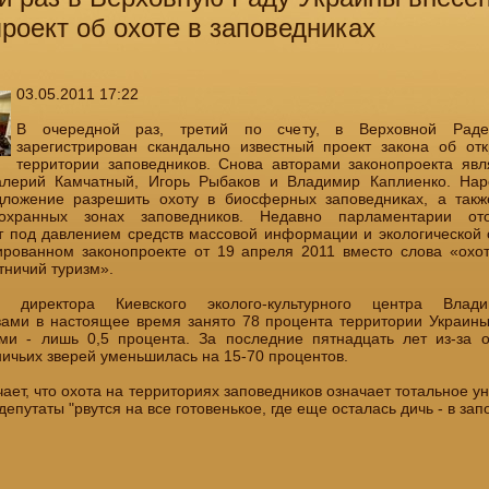
роект об охоте в заповедниках
03.05.2011 17:22
В очередной раз, третий по счету, в Верховной Рад
зарегистрирован скандально известный проект закона об от
территории заповедников. Снова авторами законопроекта яв
алерий Камчатный, Игорь Рыбаков и Владимир Каплиенко. Нар
дложение разрешить охоту в биосферных заповедниках, а так
хранных зонах заповедников. Недавно парламентарии от
т под давлением средств массовой информации и экологической 
ированном законопроекте от 19 апреля 2011 вместо слова «охо
тничий туризм».
 директора Киевского эколого-культурного центра Влади
вами в настоящее время занято 78 процента территории Украины,
ми - лишь 0,5 процента. За последние пятнадцать лет из-за 
ничьих зверей уменьшилась на 15-70 процентов.
ает, что охота на территориях заповедников означает тотальное у
депутаты "рвутся на все готовенькое, где еще осталась дичь - в зап