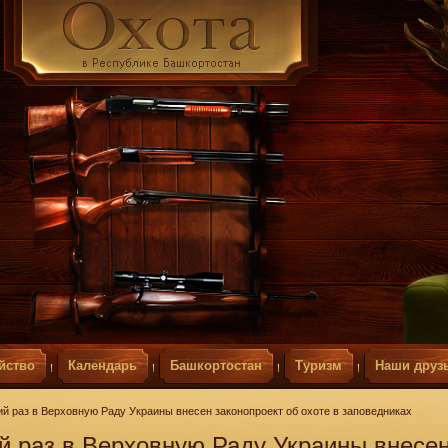
йство
Календарь
Башкортостан
Туризм
Наши друз
тий раз в Верховную Раду Украины внесен законопроект об охоте в заповедниках
ий раз в Верховную Раду Украины внесе