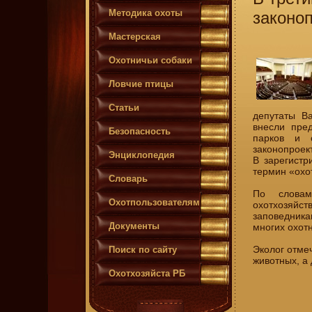
Методика охоты
законоп
Мастерская
Охотничьи собаки
Ловчие птицы
Статьи
депутаты В
внесли пре
Безопасность
парков и о
законопроек
Энциклопедия
В зарегистр
термин «охо
Словарь
По словам
Охотпользователям
охотхозяйст
заповедника
Документы
многих охот
Эколог отмеч
Поиск по сайту
животных, а 
Охотхозяйста РБ