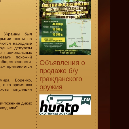
е Украины был
крытии охоты на
ляются народные
одные депутаты
же национальных
озвали похожий
Объявления о
общественности.
та» применяется
продаже б/у
гражданского
мира Борейко,
 в то время как
оружия
охоты популяция
ничтожение диких
оведники".