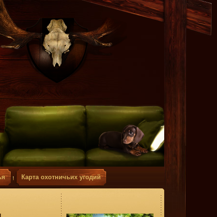
ья
Карта охотничьих угодий
н