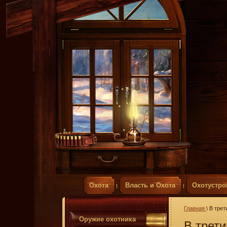
Охота
Власть и Охота
Охотустро
Главная
\ В тре
Оружие охотника
В трет